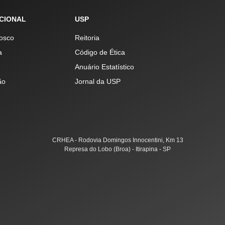
UCIONAL
USP
osco
Reitoria
a
Código de Ética
Anuário Estatístico
ão
Jornal da USP
CRHEA - Rodovia Domingos Innocentini, Km 13
Represa do Lobo (Broa) - Itirapina - SP