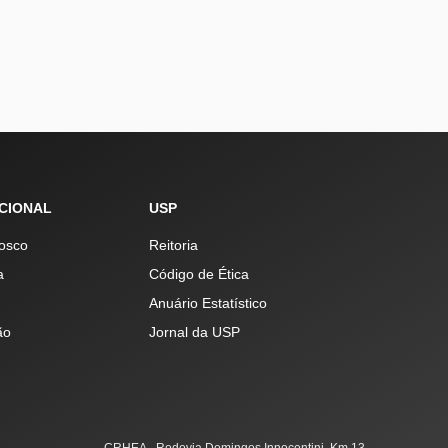
UCIONAL
USP
osco
Reitoria
a
Código de Ética
Anuário Estatístico
ão
Jornal da USP