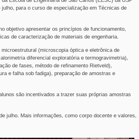
s da Escola de Engenharia de São Carlos (EESC) da USP
e julho, para o curso de especialização em Técnicas de
.
 objetivo apresentar os princípios de funcionamento,
nicas de caracterização de materiais de engenharia.
 microestrutural (microscopia óptica e eletrônica de
alorimetria diferencial exploratória e termogravimetria),
icação de fases, método de refinamento Rietveld),
ra e falha sob fadiga), preparação de amostras e
alunos são incentivados a trazer suas próprias amostras
 de julho. Mais informações, como corpo docente e valores,