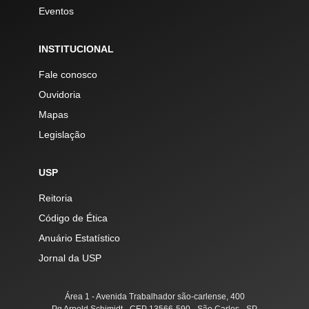
Eventos
INSTITUCIONAL
Fale conosco
Ouvidoria
Mapas
Legislação
USP
Reitoria
Código de Ética
Anuário Estatístico
Jornal da USP
Área 1 - Avenida Trabalhador são-carlense, 400
Pq Arnold Schimidt - CEP 13566-590 - São Carlos - SP