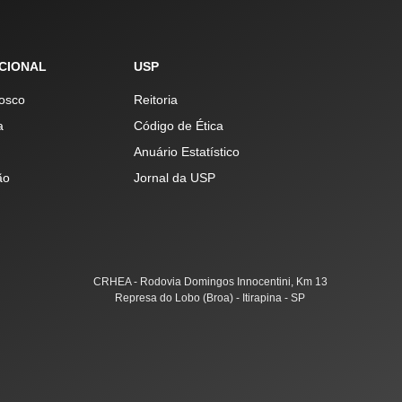
UCIONAL
USP
osco
Reitoria
a
Código de Ética
Anuário Estatístico
ão
Jornal da USP
CRHEA - Rodovia Domingos Innocentini, Km 13
Represa do Lobo (Broa) - Itirapina - SP