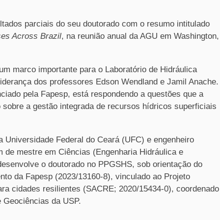
ltados parciais do seu doutorado com o resumo intitulado
es Across Brazil
, na reunião anual da AGU em Washington,
m marco importante para o Laboratório de Hidráulica
iderança dos professores Edson Wendland e Jamil Anache.
anciado pela Fapesp, está respondendo a questões que a
o sobre a gestão integrada de recursos hídricos superficiais
la Universidade Federal do Ceará (UFC) e engenheiro
lém de mestre em Ciências (Engenharia Hidráulica e
esenvolve o doutorado no PPGSHS, sob orientação do
to da Fapesp (2023/13160-8), vinculado ao Projeto
ara cidades resilientes (SACRE; 2020/15434-0), coordenado
de Geociências da USP.