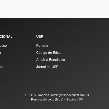
UCIONAL
USP
osco
Reitoria
a
Código de Ética
Anuário Estatístico
ão
Jornal da USP
CRHEA - Rodovia Domingos Innocentini, Km 13
Represa do Lobo (Broa) - Itirapina - SP