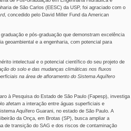
ama de Pós-Graduação em Engenharia Hidráulica e
ria de São Carlos (EESC) da USP, foi agraciado com o
ard
, concedido pelo David Miller Fund da American
e graduação e pós-graduação que demonstram excelência
 geoambiental e a engenharia, com potencial para
to intelectual e o potencial científico do seu projeto de
ção do solo e das mudanças climáticas nos fluxos
erficiais na área de afloramento do Sistema Aquífero
aro à Pesquisa do Estado de São Paulo (Fapesp), investiga
o afetam a interação entre águas superficiais e
istema Aquífero Guarani, no estado de São Paulo. A
ibeirão da Onça, em Brotas (SP), busca ampliar a
na de transição do SAG e dos riscos de contaminação