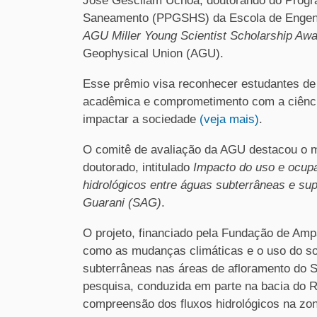
José Gescilam Uchôa, doutorando do Progr
Saneamento (PPGSHS) da Escola de Engenha
AGU Miller Young Scientist Scholarship Aw
Geophysical Union (AGU).
Esse prêmio visa reconhecer estudantes d
acadêmica e comprometimento com a ciência
impactar a sociedade
(veja mais)
.
O comitê de avaliação da AGU destacou o méri
doutorado, intitulado
Impacto do uso e ocupa
hidrológicos entre águas subterrâneas e sup
Guarani (SAG)
.
O projeto, financiado pela Fundação de Amp
como as mudanças climáticas e o uso do sol
subterrâneas nas áreas de afloramento do S
pesquisa, conduzida em parte na bacia do R
compreensão dos fluxos hidrológicos na zo