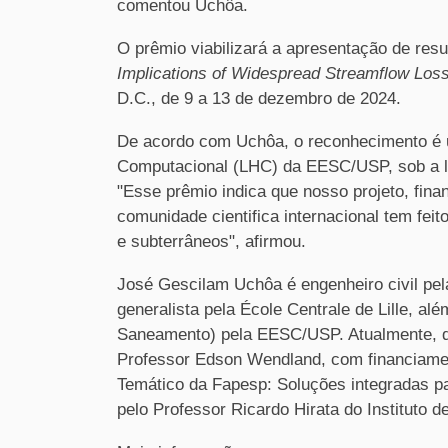
comentou Uchôa.
O prêmio viabilizará a apresentação de resu
Implications of Widespread Streamflow Loss
D.C., de 9 a 13 de dezembro de 2024.
De acordo com Uchôa, o reconhecimento é u
Computacional (LHC) da EESC/USP, sob a l
"Esse prêmio indica que nosso projeto, fin
comunidade cientifica internacional tem feit
e subterrâneos", afirmou.
José Gescilam Uchôa é engenheiro civil pe
generalista pela École Centrale de Lille, a
Saneamento) pela EESC/USP. Atualmente, d
Professor Edson Wendland, com financiamen
Temático da Fapesp: Soluções integradas p
pelo Professor Ricardo Hirata do Instituto 