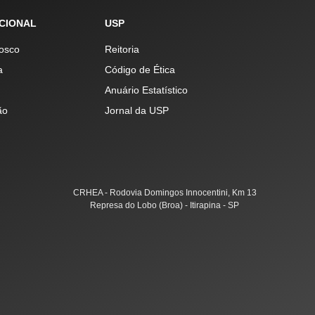
UCIONAL
USP
osco
Reitoria
a
Código de Ética
Anuário Estatístico
ão
Jornal da USP
CRHEA - Rodovia Domingos Innocentini, Km 13
Represa do Lobo (Broa) - Itirapina - SP