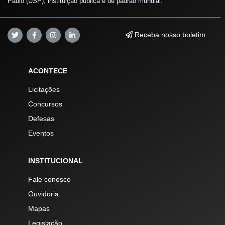
Paulo (USP), instituição pública e de padrão mundial.
Receba nosso boletim
ACONTECE
Licitações
Concursos
Defesas
Eventos
INSTITUCIONAL
Fale conosco
Ouvidoria
Mapas
Legislação