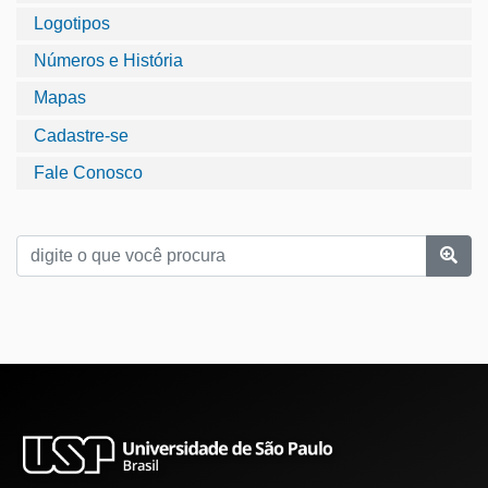
Logotipos
Números e História
Mapas
Cadastre-se
Fale Conosco