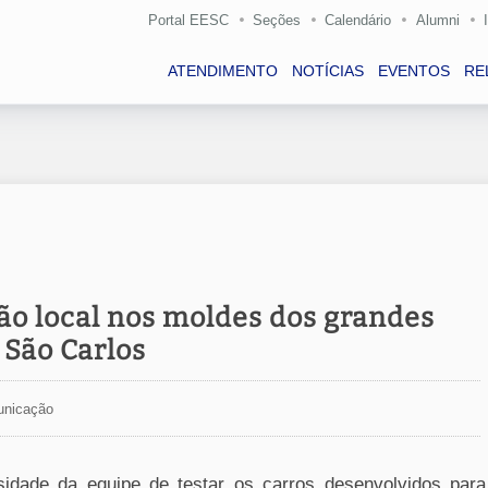
Portal EESC
Seções
Calendário
Alumni
ATENDIMENTO
NOTÍCIAS
EVENTOS
RE
ção local nos moldes dos grandes
 São Carlos
unicação
sidade da equipe de testar os carros desenvolvidos para