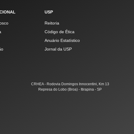
UCIONAL
USP
osco
Reitoria
a
Código de Ética
Anuário Estatístico
ão
Jornal da USP
CRHEA - Rodovia Domingos Innocentini, Km 13
Represa do Lobo (Broa) - Itirapina - SP