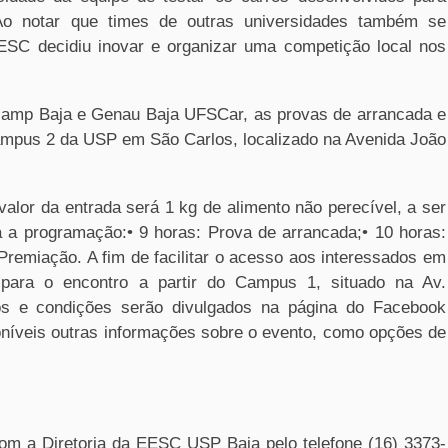
 Ao notar que times de outras universidades também se
EESC decidiu inovar e organizar uma competição local nos
amp Baja e Genau Baja UFSCar, as provas de arrancada e
ampus 2 da USP em São Carlos, localizado na Avenida João
 valor da entrada será 1 kg de alimento não perecível, a ser
a a programação:• 9 horas: Prova de arrancada;• 10 horas:
Premiação. A fim de facilitar o acesso aos interessados em
e para o encontro a partir do Campus 1, situado na Av.
ios e condições serão divulgados na página do Facebook
oníveis outras informações sobre o evento, como opções de
om a Diretoria da EESC USP Baja pelo telefone (16) 3373-