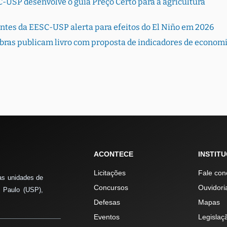
-USP desenvolve o guia Preço Certo para a agricultura
entes da EESC-USP alerta para efeitos do El Niño em 2026
bras publicam livro com proposta de indicadores de econom
ACONTECE
INSTIT
Licitações
Fale con
as unidades de
Concursos
Ouvidori
 Paulo (USP),
Defesas
Mapas
Eventos
Legislaç