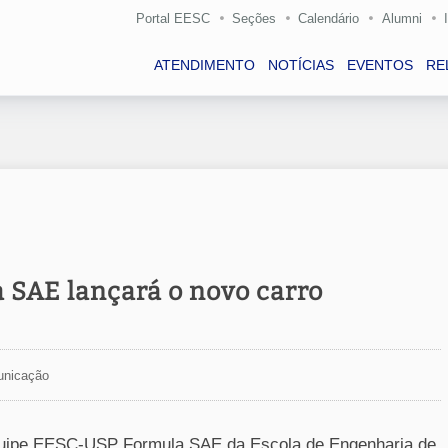
Portal EESC
Seções
Calendário
Alumni
ATENDIMENTO
NOTÍCIAS
EVENTOS
RE
SAE lançará o novo carro
unicação
a equipe EESC-USP Formula SAE da Escola de Engenharia de