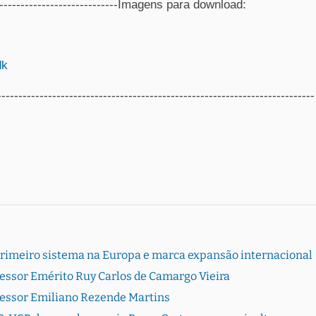
--------------------------------Imagens para download:
dk
---------------------------------------------------------------------------
primeiro sistema na Europa e marca expansão internacional
fessor Emérito Ruy Carlos de Camargo Vieira
fessor Emiliano Rezende Martins