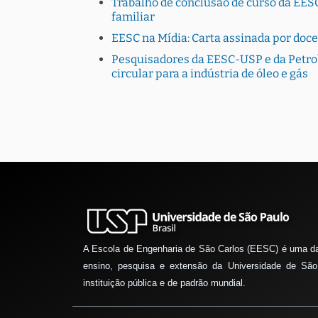
Trabalho de conclusão de curso da EESC
familiar
EESC na Mídia: Carta assinada por doc
Pesquisadores da EESC-USP e da Petro
circular para a indústria de óleo e gás
A Escola de Engenharia de São Carlos (EESC) é uma d
ensino, pesquisa e extensão da Universidade de São
instituição pública e de padrão mundial.