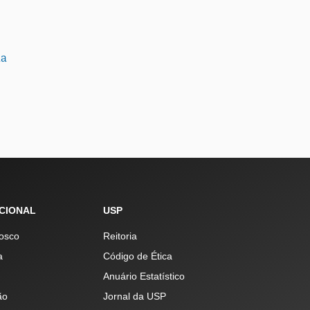
ia
UCIONAL
USP
osco
Reitoria
a
Código de Ética
Anuário Estatístico
ão
Jornal da USP