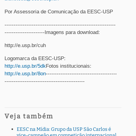
Por Assessoria de Comunicação da EESC-USP
-------------------------------------------------------------
----------------------Imagens para download:
http://e.usp.br/cuh
Logomarca da EESC-USP:
http://e.usp.br/5dk
Fotos institucionais:
http://e.usp.br/8on
---------------------------------------
--------------------------------------------
Veja também
EESC na Mídia: Grupo da USP São Carlos é
vice-campeão em competição internacional