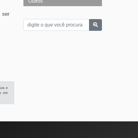
Outros
 ser
sos e
is em