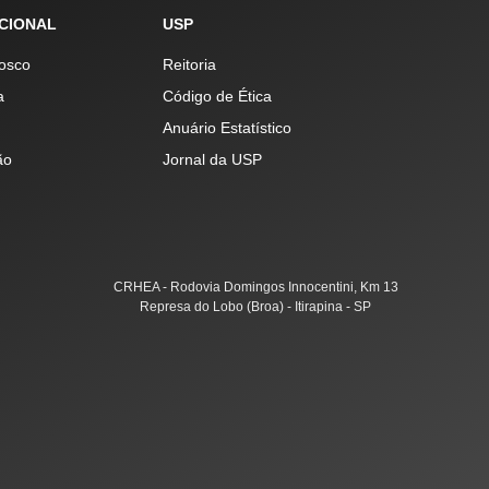
UCIONAL
USP
osco
Reitoria
a
Código de Ética
Anuário Estatístico
ão
Jornal da USP
CRHEA - Rodovia Domingos Innocentini, Km 13
Represa do Lobo (Broa) - Itirapina - SP