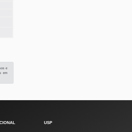
sos e
is em
UCIONAL
USP