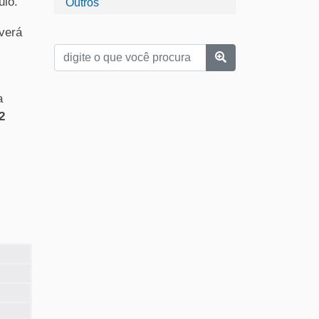
ulo.
Outros
verá
a
2