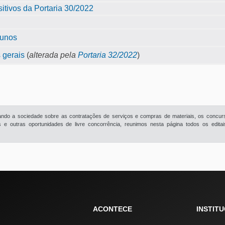
sitivos da Portaria 30/2022
lunos
 gerais
(
alterada pela
Portaria 32/2022
)
rmando a sociedade sobre as contratações de serviços e compras de materiais, os concur
e outras oportunidades de livre concorrência, reunimos nesta página todos os edita
ACONTECE
INSTIT