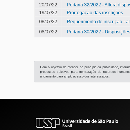
20/07/22
Portaria 32/2022 - Altera dispo
19/07/22
Prorrogação das inscrições
08/07/22
Requerimento de inscrição - a
08/07/22
Portaria 30/2022 - Disposições
Com o objetivo de atender ao princípio da publicidade, info
processos seletivos para contratação de recursos humanos 
andamento para amplo acesso dos interessados.