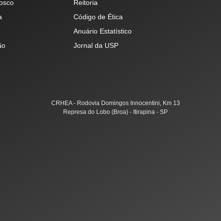
osco
Reitoria
a
Código de Ética
Anuário Estatístico
ão
Jornal da USP
CRHEA - Rodovia Domingos Innocentini, Km 13
Represa do Lobo (Broa) - Itirapina - SP