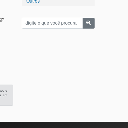
Outros
SP
sos e
is em