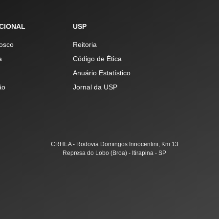
UCIONAL
USP
osco
Reitoria
a
Código de Ética
Anuário Estatístico
ão
Jornal da USP
CRHEA - Rodovia Domingos Innocentini, Km 13
Represa do Lobo (Broa) - Itirapina - SP