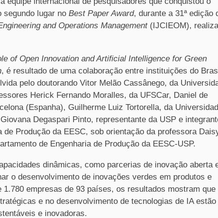
a equipe internacional de pesquisadores que conquistou o
 segundo lugar no
Best Paper Award
, durante a 31ª edição 
al Engineering and Operations Management
(IJCIEOM), realiz
ole of Open Innovation and Artificial Intelligence for Green
h
, é resultado de uma colaboração entre instituições do Brasi
olvida pelo doutorando Vitor Melão Cassânego, da Universid
fessores Herick Fernando Moralles, da UFSCar, Daniel de
elona (Espanha), Guilherme Luiz Tortorella, da Universida
a Giovana Degaspari Pinto, representante da USP e integrant
de Produção da EESC, sob orientação da professora Dais
partamento de Engenharia de Produção da EESC-USP.
capacidades dinâmicas, como parcerias de inovação aberta 
ionar o desenvolvimento de inovações verdes em produtos e
1.780 empresas de 93 países, os resultados mostram que
ratégicas e no desenvolvimento de tecnologias de IA estão
tentáveis e inovadoras.