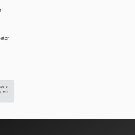
m
etor
sos e
is em