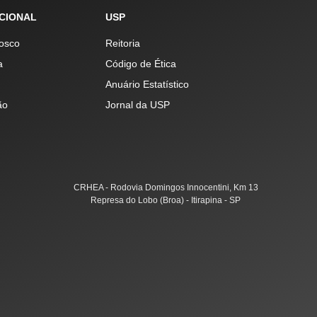
UCIONAL
USP
osco
Reitoria
a
Código de Ética
Anuário Estatístico
ão
Jornal da USP
CRHEA - Rodovia Domingos Innocentini, Km 13
Represa do Lobo (Broa) - Itirapina - SP