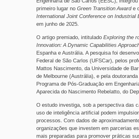
Engenharia de São Carlos (EESC), integrou 
primeiro lugar no
Green Transition Award
e o
International Joint Conference on Industri
em junho de 2025.
O artigo premiado, intitulado
Exploring the r
Innovation: A Dynamic Capabilities Approac
Espanha e Austrália. A pesquisa foi desenv
Federal de São Carlos (UFSCar), pelos pro
Mattos Nascimento, da Universidade de Barc
de Melbourne (Austrália), e pela doutorand
Programa de Pós-Graduação em Engenharia 
Aparecida do Nascimento Rebelatto, do De
O estudo investiga, sob a perspectiva das 
uso de inteligência artificial podem impuls
processos. Com dados de aproximadamente 
organizações que investem em parcerias est
mais preparadas para promover práticas sus