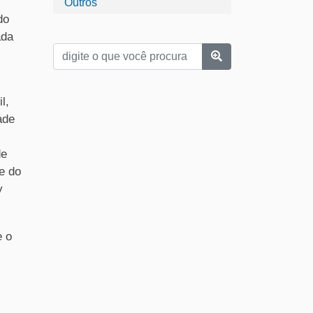
Outros
do
ada
l,
ade
de
e do
y
e o