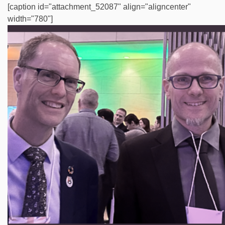
[caption id="attachment_52087" align="aligncenter"
width="780"]