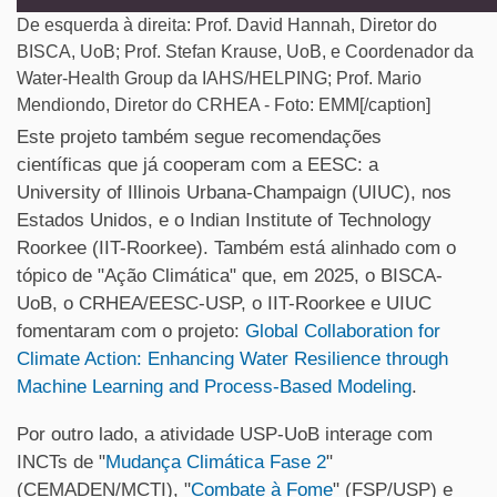
De esquerda à direita: Prof. David Hannah, Diretor do
BISCA, UoB; Prof. Stefan Krause, UoB, e Coordenador da
Water-Health Group da IAHS/HELPING; Prof. Mario
Mendiondo, Diretor do CRHEA - Foto: EMM[/caption]
Este projeto também segue recomendações
científicas que já cooperam com a EESC: a
University of Illinois Urbana-Champaign (UIUC), nos
Estados Unidos, e o Indian Institute of Technology
Roorkee (IIT-Roorkee). Também está alinhado com o
tópico de "Ação Climática" que, em 2025, o BISCA-
UoB, o CRHEA/EESC-USP, o IIT-Roorkee e UIUC
fomentaram com o projeto:
Global Collaboration for
Climate Action: Enhancing Water Resilience through
Machine Learning and Process-Based Modeling
.
Por outro lado, a atividade USP-UoB interage com
INCTs de "
Mudança Climática Fase 2
"
(CEMADEN/MCTI), "
Combate à Fome
" (FSP/USP) e