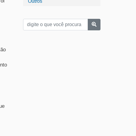
foi
Outros
ção
nto
que