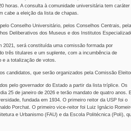
0 horas. A consulta à comunidade universitária tem caráter
m cabe a eleição da lista de chapas.
 pelo Conselho Universitário, pelos Conselhos Centrais, pel
os Deliberativos dos Museus e dos Institutos Especializad
 2021, será constituída uma comissão formada por
o três titulares e um suplente, com a incumbência de
e a totalização de votos.
 os candidatos, que serão organizados pela Comissão Eleitor
os pelo governador do Estado a partir da lista tríplice. Os
dia 25 de janeiro de 2026 e terão mandato de quatro anos. 
iversidade, fundada em 1934. O primeiro reitor da USP foi o
aldo Porchat. O primeiro vice-reitor foi Luiz Ignácio Romeir
tetura e Urbanismo (FAU) e da Escola Politécnica (Poli), q