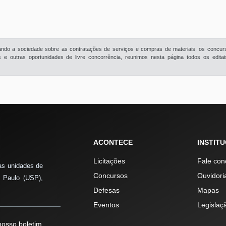
rmando a sociedade sobre as contratações de serviços e compras de materiais, os concur
e outras oportunidades de livre concorrência, reunimos nesta página todos os edita
ACONTECE
INSTIT
Licitações
Fale con
as unidades de
Concursos
Ouvidori
 Paulo (USP),
Defesas
Mapas
Eventos
Legislaç
osso boletim