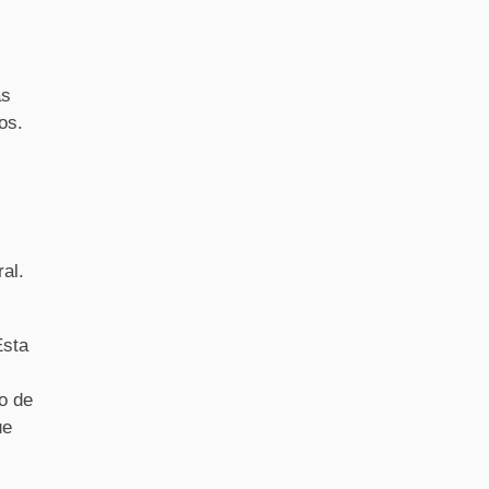
as
os.
al.
Esta
o de
ue