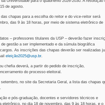
r da Universidade para o quadriênio 2026-2030. A resolução 
15 de agosto.
e das chapas para a escolha do reitor e do vice-reitor será
mbro, das 9 às 18 horas, por meio de sistema eletrônico de
atos – professores titulares da USP – deverão fazer inscri
de gestão a ser implementado e da súmula biográfica
cargos. As inscrições das chapas deverão ser realizadas ju
ail
eleição2025@usp.br
.
 chefia deverá, a partir do pedido de inscrição,
encerramento do processo eleitoral.
 setembro, no site da Secretaria Geral, a lista das chapas 
.
ação e pós-graduação, docentes e servidores técnicos e
a eletrônico, no dia 18 de novembro, das 9 às 18 horas, e o