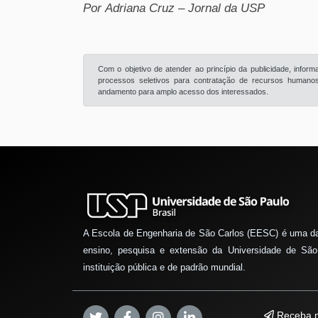
Por Adriana Cruz – Jornal da USP
Com o objetivo de atender ao princípio da publicidade, info
processos seletivos para contratação de recursos humanos 
andamento para amplo acesso dos interessados.
A Escola de Engenharia de São Carlos (EESC) é uma d
ensino, pesquisa e extensão da Universidade de São
instituição pública e de padrão mundial.
Receba n