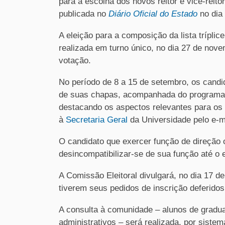
para a escolha dos novos reitor e vice-reito
publicada no
Diário Oficial do Estado
no dia 
A eleição para a composição da lista tríplic
realizada em turno único, no dia 27 de nove
votação.
No período de 8 a 15 de setembro, os candid
de suas chapas, acompanhada do programa 
destacando os aspectos relevantes para os 
à
Secretaria Geral
da Universidade pelo e-m
O candidato que exercer função de direção ou
desincompatibilizar-se de sua função até o 
A Comissão Eleitoral divulgará, no dia 17 de
tiverem seus pedidos de inscrição deferidos
A consulta à comunidade – alunos de gradu
administrativos – será realizada, por sistem