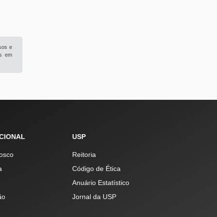
sos e
is em
UCIONAL
USP
osco
Reitoria
a
Código de Ética
Anuário Estatístico
ão
Jornal da USP