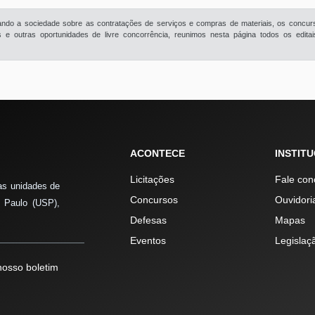
rmando a sociedade sobre as contratações de serviços e compras de materiais, os concur
e outras oportunidades de livre concorrência, reunimos nesta página todos os edita
ACONTECE
INSTIT
Licitações
Fale con
as unidades de
Concursos
Ouvidori
 Paulo (USP),
Defesas
Mapas
Eventos
Legislaç
osso boletim