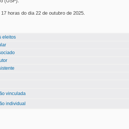
lo (USP).
s 17 horas do dia 22 de outubro de 2025.
 eleitos
ular
ssociado
utor
sistente
ão vinculada
ão individual