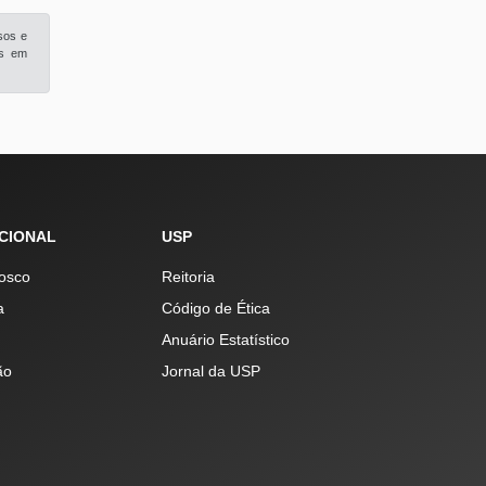
sos e
is em
UCIONAL
USP
osco
Reitoria
a
Código de Ética
Anuário Estatístico
ão
Jornal da USP