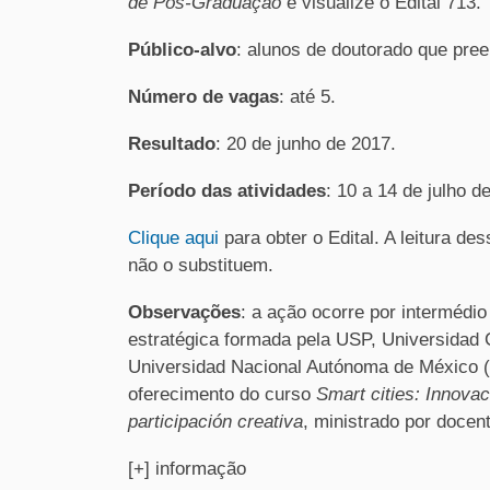
de Pós-Graduação
e visualize o Edital 713.
Público-alvo
: alunos de doutorado que pree
Número de vagas
: até 5.
Resultado
: 20 de junho de 2017.
Período das atividades
: 10 a 14 de julho d
Clique aqui
para obter o Edital. A leitura d
não o substituem.
Observações
: a ação ocorre por intermédi
estratégica formada pela USP, Universidad
Universidad Nacional Autónoma de México 
oferecimento do curso
Smart cities: Innova
participación creativa
, ministrado por docen
[+] informação