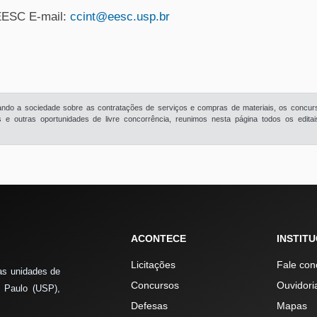
EESC E-mail:
ccint@eesc.usp.br
rmando a sociedade sobre as contratações de serviços e compras de materiais, os concur
e outras oportunidades de livre concorrência, reunimos nesta página todos os edita
ACONTECE
INSTIT
Licitações
Fale con
as unidades de
Concursos
Ouvidori
 Paulo (USP),
Defesas
Mapas