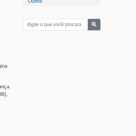
Outros
gina
ança
UB),