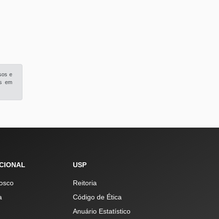
sos e
is em
UCIONAL
USP
osco
Reitoria
a
Código de Ética
Anuário Estatístico