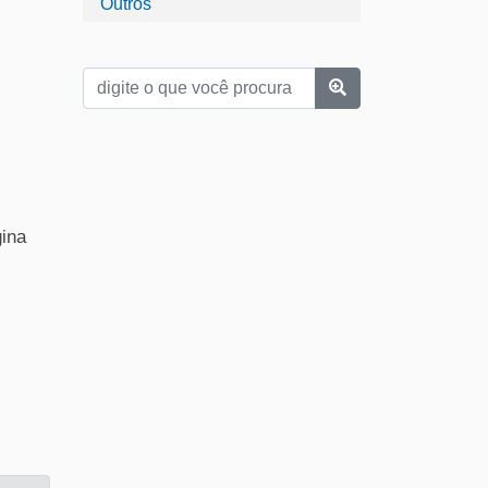
Outros
gina