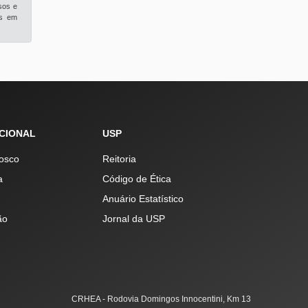
sos e
is em
UCIONAL
USP
osco
Reitoria
a
Código de Ética
Anuário Estatístico
ão
Jornal da USP
CRHEA - Rodovia Domingos Innocentini, Km 13