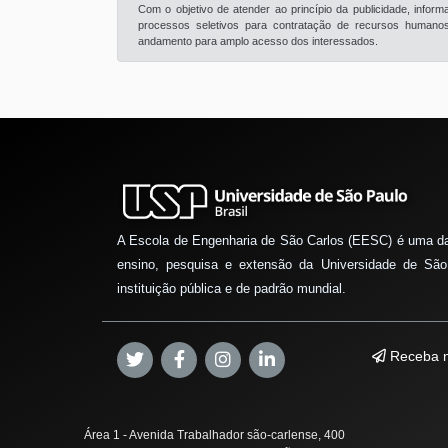
Com o objetivo de atender ao princípio da publicidade, info
processos seletivos para contratação de recursos humanos 
andamento para amplo acesso dos interessados.
A Escola de Engenharia de São Carlos (EESC) é uma d
ensino, pesquisa e extensão da Universidade de São
instituição pública e de padrão mundial.
Receba n
Área 1 - Avenida Trabalhador são-carlense, 400