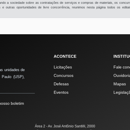
rmando a sociedade sobre as contratações de serviços e compras de materiais, os concur
e outras oportunidades de livre concorrência, reunimos nesta página todos os edita
ACONTECE
INSTIT
Licitações
Fale con
as unidades de
Concursos
Ouvidori
 Paulo (USP),
Defesas
Mapas
Eventos
Legislaç
osso boletim
Área 2 - Av. José Antônio Santilli, 2000