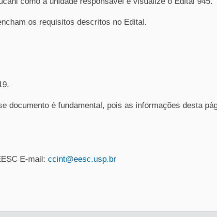
ucani como a unidade responsável e visualize o Edital 945.
ncham os requisitos descritos no Edital.
19.
esse documento é fundamental, pois as informações desta pá
EESC E-mail:
ccint@eesc.usp.br