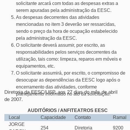
solicitante arcará com todas as despesas extras a
serem apuradas pela administração da EESC.
As despesas decorrentes das atividades
mencionadas no item 3 deverão ser ressarcidas,
sendo o preço da hora de ocupação estabelecido
pela administração da EESC.
O solicitante deverá assumir, por escrito, as
responsabilidades pelos serviços decorrentes da
utilização, tais como: limpeza, reparos em móveis e
equipamentos, etc.
O solicitante assumirá, por escrito, o compromisso de
desocupar as dependências da EESC logo após o
encerramento das atividades, conforme
Diretoria da EESC/USP, aos 27 dias do mês de abril
planejamento informado no ato da solicitação.
de 2007.
AUDITÓRIOS / ANFITEATROS EESC
Local
Capacidade
Contato
Ramal
JORGE
254
Diretoria
9200