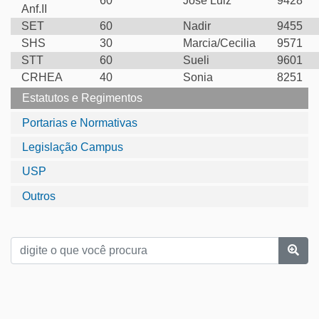
60
José Luiz
9428
Anf.II
SET
60
Nadir
9455
SHS
30
Marcia/Cecilia
9571
STT
60
Sueli
9601
CRHEA
40
Sonia
8251
Estatutos e Regimentos
Portarias e Normativas
Legislação Campus
USP
Outros