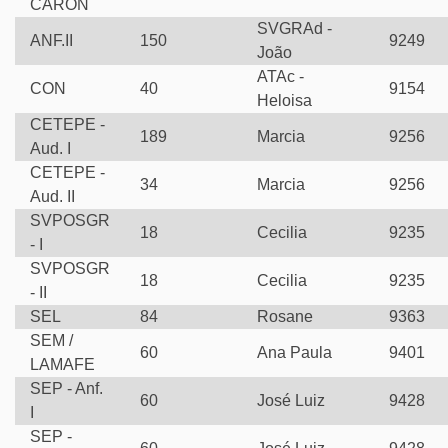
CARON
SVGRAd -
ANF.II
150
9249
João
ATAc -
CON
40
9154
Heloisa
CETEPE -
189
Marcia
9256
Aud. I
CETEPE -
34
Marcia
9256
Aud. II
SVPOSGR
18
Cecilia
9235
- I
SVPOSGR
18
Cecilia
9235
- II
SEL
84
Rosane
9363
SEM /
60
Ana Paula
9401
LAMAFE
SEP - Anf.
60
José Luiz
9428
I
SEP -