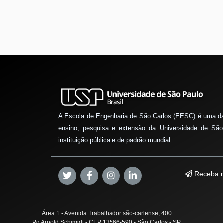
A Escola de Engenharia de São Carlos (EESC) é uma d
ensino, pesquisa e extensão da Universidade de São
instituição pública e de padrão mundial.
Receba n
Área 1 - Avenida Trabalhador são-carlense, 400
Pq Arnold Schimidt - CEP 13566-590 - São Carlos - SP