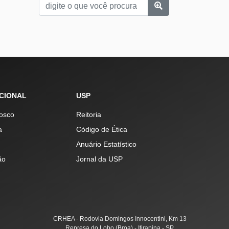
UCIONAL
USP
osco
Reitoria
a
Código de Ética
Anuário Estatístico
ão
Jornal da USP
CRHEA - Rodovia Domingos Innocentini, Km 13
Represa do Lobo (Broa) - Itirapina - SP