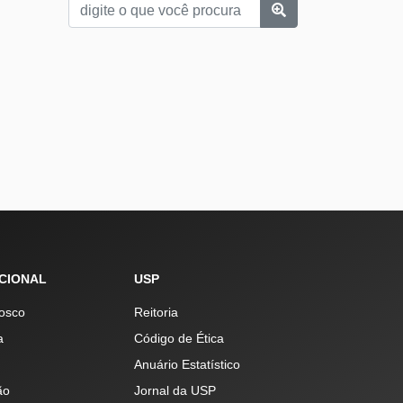
UCIONAL
USP
osco
Reitoria
a
Código de Ética
Anuário Estatístico
ão
Jornal da USP