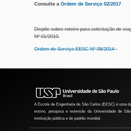
Consulte a
Ordem de Serviço 02/2017
Dispõe sobre roteiro para solicitação de v
Nº 01/2010.
Ordem de Serviço EESC Nº 08/2014
-
A Escola de Engenharia de São Carlos (EESC) é uma d
ensino, pesquisa e extensão da Universidade de São
instituição pública e de padrão mundial.