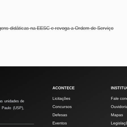
iagens didáticas na EESC e revoga a Ordem de Serviço
ACONTECE
INSTIT
Licitações
Fale con
as unidades de
Concursos
Ouvidori
 Paulo (USP),
Defesas
Mapas
Eventos
Legislaç