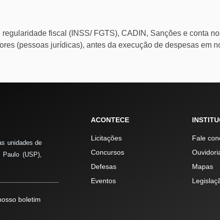
e regularidade fiscal (INSS/ FGTS), CADIN, Sanções e conta no
dores (pessoas jurídicas), antes da execução de despesas em 
ACONTECE
INSTIT
Licitações
Fale con
as unidades de
Concursos
Ouvidori
 Paulo (USP),
Defesas
Mapas
Eventos
Legislaç
osso boletim