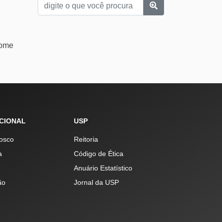
nome
UCIONAL
USP
osco
Reitoria
a
Código de Ética
Anuário Estatístico
ão
Jornal da USP