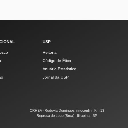
UCIONAL
USP
osco
Reitoria
a
Código de Ética
Anuário Estatístico
ão
Jornal da USP
CRHEA - Rodovia Domingos Innocentini, Km 13
Represa do Lobo (Broa) - Itirapina - SP