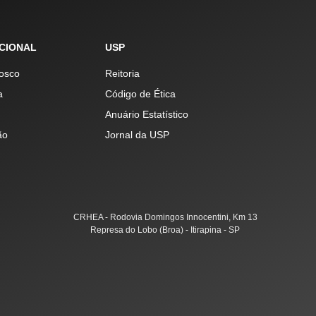
UCIONAL
USP
osco
Reitoria
a
Código de Ética
Anuário Estatístico
ão
Jornal da USP
CRHEA - Rodovia Domingos Innocentini, Km 13
Represa do Lobo (Broa) - Itirapina - SP