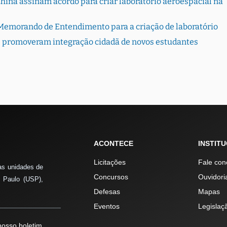
hina assinam acordo para criar laboratório aeroespacial na
Memorando de Entendimento para a criação de laboratório
 promoveram integração cidadã de novos estudantes
ACONTECE
INSTIT
Licitações
Fale con
as unidades de
Concursos
Ouvidori
 Paulo (USP),
Defesas
Mapas
Eventos
Legislaç
osso boletim