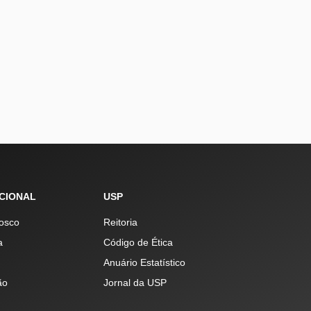
UCIONAL
USP
osco
Reitoria
a
Código de Ética
Anuário Estatístico
ão
Jornal da USP