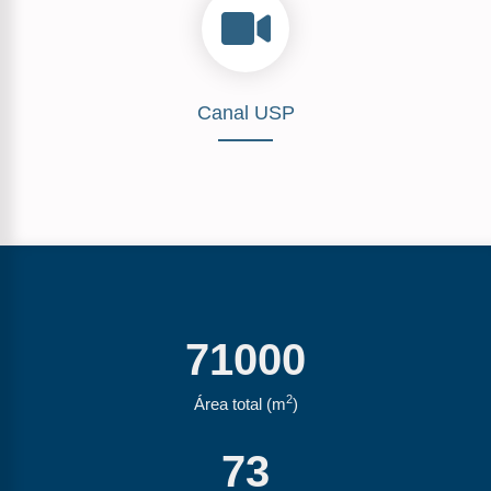
Canal USP
71000
2
Área total (m
)
73