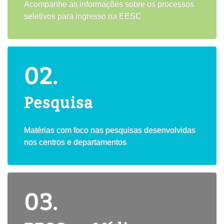
Acompanhe as informações sobre os processos
seletivos para ingresso na EESC
02.
Pesquisa
Matérias com foco nas pesquisas desenvolvidas
nos centros e departamentos
03.