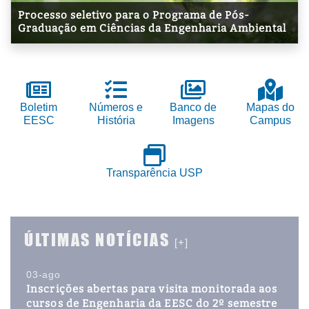
Processo seletivo para o Programa de Pós-
Graduação em Ciências da Engenharia Ambiental
Boletim
Números e
Banco de
Mapas do
EESC
História
Imagens
Campus
Transparência USP
ÚLTIMAS NOTÍCIAS
[+]
03-ago
Inscrições abertas para visita monitorada aos
cursos de Engenharia da EESC do 2º semestre