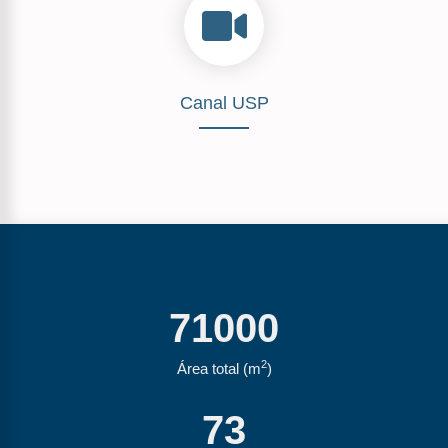
Canal USP
71000
2
Área total (m
)
73