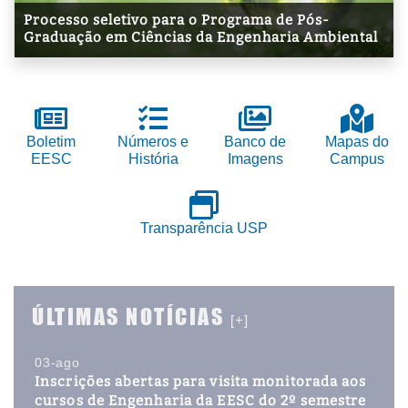
Processo seletivo para o Programa de Pós-
Graduação em Ciências da Engenharia Ambiental
Boletim
Números e
Banco de
Mapas do
EESC
História
Imagens
Campus
Transparência USP
ÚLTIMAS NOTÍCIAS
[+]
03-ago
Inscrições abertas para visita monitorada aos
cursos de Engenharia da EESC do 2º semestre