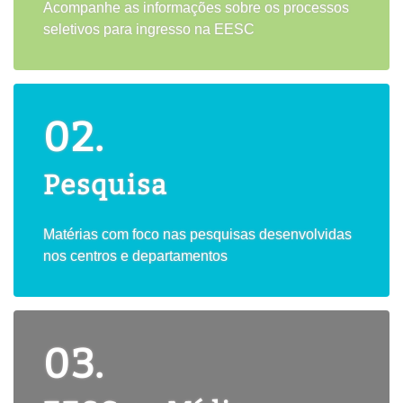
Acompanhe as informações sobre os processos
seletivos para ingresso na EESC
02.
Pesquisa
Matérias com foco nas pesquisas desenvolvidas
nos centros e departamentos
03.