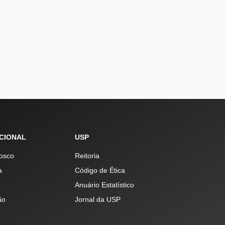
UCIONAL
USP
osco
Reitoria
a
Código de Ética
Anuário Estatístico
ão
Jornal da USP