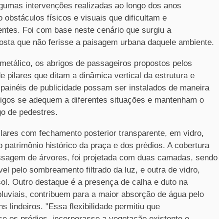
lgumas intervenções realizadas ao longo dos anos
 obstáculos físicos e visuais que dificultam e
ntes. Foi com base neste cenário que surgiu a
sta que não ferisse a paisagem urbana daquele ambiente.
 metálico, os abrigos de passageiros propostos pelos
 pilares que ditam a dinâmica vertical da estrutura e
 painéis de publicidade possam ser instalados de maneira
brigos se adequem a diferentes situações e mantenham o
go de pedestres.
ilares com fechamento posterior transparente, em vidro,
o patrimônio histórico da praça e dos prédios. A cobertura
assagem de árvores, foi projetada com duas camadas, sendo
l pelo sombreamento filtrado da luz, e outra de vidro,
ol. Outro destaque é a presença de calha e duto na
pluviais, contribuem para a maior absorção de água pelo
ns lindeiros. "Essa flexibilidade permitiu que
 os prédios, incorporasse a vegetação existente e