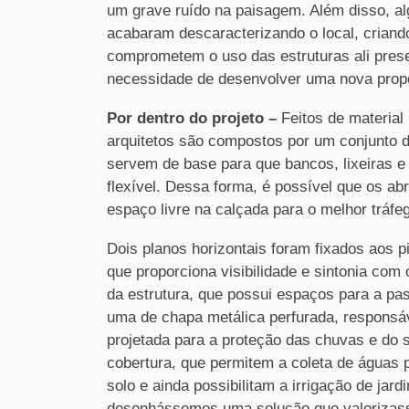
um grave ruído na paisagem. Além disso, a
acabaram descaracterizando o local, criando
comprometem o uso das estruturas ali prese
necessidade de desenvolver uma nova propo
Por dentro do projeto –
Feitos de material
arquitetos são compostos por um conjunto de
servem de base para que bancos, lixeiras e
flexível. Dessa forma, é possível que os a
espaço livre na calçada para o melhor tráfe
Dois planos horizontais foram fixados aos p
que proporciona visibilidade e sintonia com 
da estrutura, que possui espaços para a p
uma de chapa metálica perfurada, responsáve
projetada para a proteção das chuvas e do s
cobertura, que permitem a coleta de águas 
solo e ainda possibilitam a irrigação de jardi
desenhássemos uma solução que valorizasse