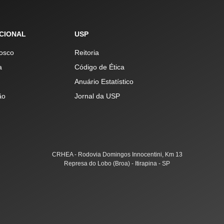
UCIONAL
USP
osco
Reitoria
a
Código de Ética
Anuário Estatístico
ão
Jornal da USP
CRHEA - Rodovia Domingos Innocentini, Km 13
Represa do Lobo (Broa) - Itirapina - SP