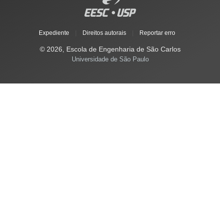
Expediente
|
Direitos autorais
|
Reportar erro
© 2026, Escola de Engenharia de São Carlos
Universidade de São Paulo