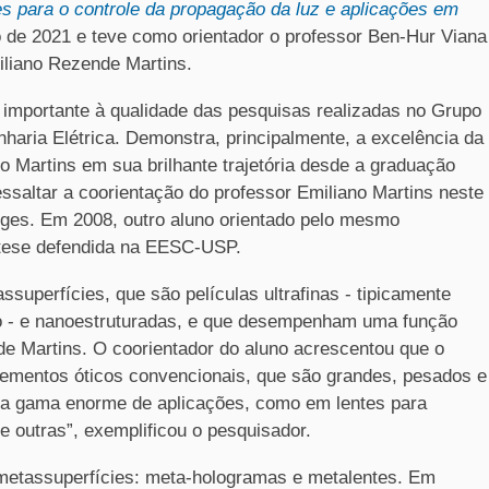
s para o controle da propagação da luz e aplicações em
o de 2021 e teve como orientador o professor Ben-Hur Viana
iliano Rezende Martins.
mportante à qualidade das pesquisas realizadas no Grupo
aria Elétrica. Demonstra, principalmente, a excelência da
o Martins em sua brilhante trajetória desde a graduação
saltar a coorientação do professor Emiliano Martins neste
orges. Em 2008, outro aluno orientado pelo mesmo
tese defendida na EESC-USP.
superfícies, que são películas ultrafinas - tipicamente
lo - e nanoestruturadas, e que desempenham uma função
de Martins. O coorientador do aluno acrescentou que o
elementos óticos convencionais, que são grandes, pesados e
 uma gama enorme de aplicações, como em lentes para
re outras”, exemplificou o pesquisador.
 metassuperfícies: meta-hologramas e metalentes. Em