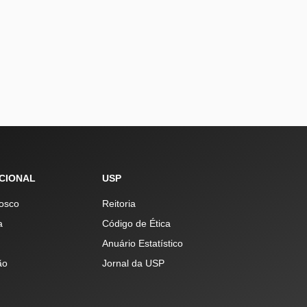
UCIONAL
USP
osco
Reitoria
a
Código de Ética
Anuário Estatístico
ão
Jornal da USP