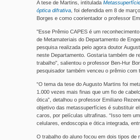
A tese de Martins, intitulada
Metassuperfície
óptica difrativa
, foi defendida em 8 de març
Borges e como coorientador o professor Em
"Esse Prêmio CAPES é um reconhecimento i
de Metamateriais do Departamento de Engenh
pesquisa realizada pelo agora doutor August
neste Departamento. Gostaria também de res
trabalho", salientou o professor Ben-Hur B
pesquisador também venceu o prêmio com 
“O tema da tese do Augusto Martins foi metas
1.000 vezes mais finas que um fio de cabe
ótica”, detalhou o professor Emiliano Rezen
objetivo das metassuperfícies é substituir 
caros, por películas ultrafinas. “Isso tem
celulares, endoscopia e ótica integrada, ent
O trabalho do aluno focou em dois tipos de