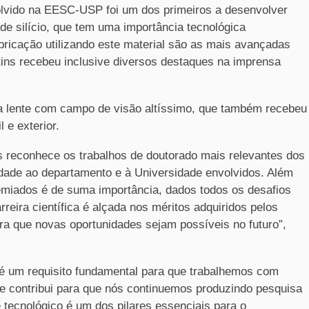
lvido na EESC-USP foi um dos primeiros a desenvolver
e silício, que tem uma importância tecnológica
abricação utilizando este material são as mais avançadas
tins recebeu inclusive diversos destaques na imprensa
a lente com campo de visão altíssimo, que também recebeu
 e exterior.
 reconhece os trabalhos de doutorado mais relevantes dos
idade ao departamento e à Universidade envolvidos. Além
emiados é de suma importância, dados todos os desafios
reira científica é alçada nos méritos adquiridos pelos
ara que novas oportunidades sejam possíveis no futuro”,
 é um requisito fundamental para que trabalhemos com
e contribui para que nós continuemos produzindo pesquisa
e tecnológico é um dos pilares essenciais para o