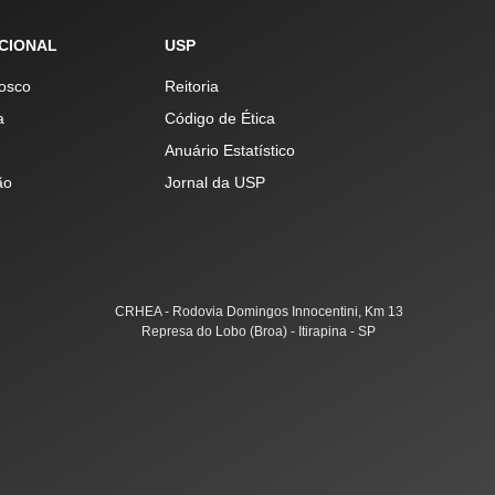
UCIONAL
USP
osco
Reitoria
a
Código de Ética
Anuário Estatístico
ão
Jornal da USP
CRHEA - Rodovia Domingos Innocentini, Km 13
Represa do Lobo (Broa) - Itirapina - SP