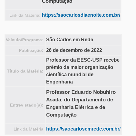
Computação
https://saocarlosdiaenoite.com.br/
Link da Matéria:
São Carlos em Rede
Veículo/Programa:
26 de dezembro de 2022
Publicação:
Professor da EESC-USP recebe
prêmio da maior organização
Título da Matéria:
científica mundial de
Engenharia
Professor Eduardo Nobuhiro
Asada, do Departamento de
Entrevistado(a):
Engenharia Elétrica e de
Computação
https://saocarlosemrede.com.br/
Link da Matéria: