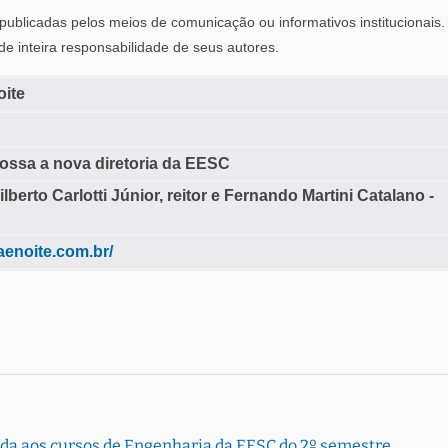
ublicadas pelos meios de comunicação ou informativos institucionais.
 de inteira responsabilidade de seus autores.
oite
ossa a nova diretoria da EESC
lberto Carlotti Júnior, reitor e Fernando Martini Catalano -
aenoite.com.br/
rada aos cursos de Engenharia da EESC do 2º semestre