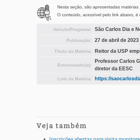
Nesta seção, são apresentadas matérias p
O conteúdo, acessível pelo link abaixo, é
São Carlos Dia e N
Veículo/Programa:
27 de abril de 2023
Publicação:
Reitor da USP emp
Título da Matéria:
Professor Carlos Gi
Entrevistado(a):
diretor da EESC
https://saocarlosdi
Link da Matéria:
Veja também
Inscrições abertas para visita monito