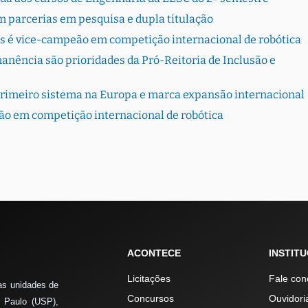
 parcerias em pesquisa e dupla titulação
s é vice-campeão em competição internacional de robótica
ência são prioridades da Pró-Reitoria de Inclusão e
primeiro sistema na Europa e marca expansão internacional
ão em competição internacional de robótica
ACONTECE
INSTIT
Licitações
Fale con
as unidades de
Concursos
Ouvidori
 Paulo (USP),