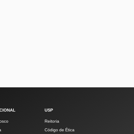
UCIONAL
USP
osco
Reitoria
a
Código de Ética