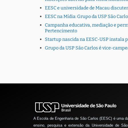
EESC e universidade de Macau discutem
EESC na Mídia: Grupo da USP São Carlo
Campanha educativa, mediação e perman
Pertencimento
Startup nascida na EESC-USP instala 
Grupo da USP São Carlos é vice-campe
A Escola de Engenharia de São Carlos (EESC) é uma d
ensino, pesquisa e extensão da Universidade de São