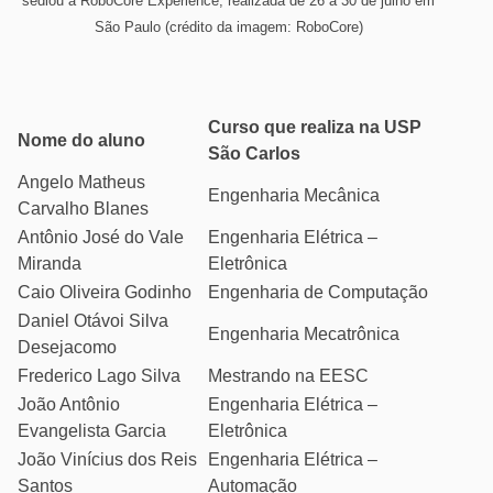
sediou a RoboCore Experience, realizada de 26 a 30 de julho em
São Paulo (crédito da imagem: RoboCore)
Curso que realiza na USP
Nome do aluno
São Carlos
Angelo Matheus
Engenharia Mecânica
Carvalho Blanes
Antônio José do Vale
Engenharia Elétrica –
Miranda
Eletrônica
Caio Oliveira Godinho
Engenharia de Computação
Daniel Otávoi Silva
Engenharia Mecatrônica
Desejacomo
Frederico Lago Silva
Mestrando na EESC
João Antônio
Engenharia Elétrica –
Evangelista Garcia
Eletrônica
João Vinícius dos Reis
Engenharia Elétrica –
Santos
Automação