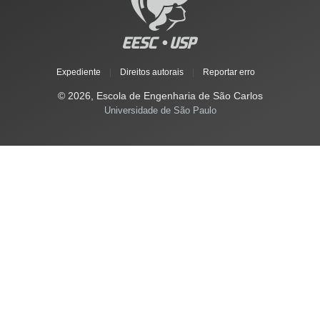
Expediente
|
Direitos autorais
|
Reportar erro
© 2026, Escola de Engenharia de São Carlos
Universidade de São Paulo