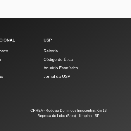
UCIONAL
USP
osco
Reitoria
a
Código de Ética
Anuário Estatístico
ão
Jornal da USP
CRHEA - Rodovia Domingos Innocentini, Km 13
Represa do Lobo (Broa) - Itirapina - SP