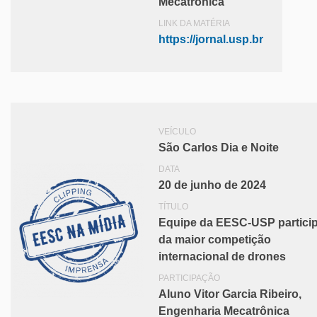
Mecatrônica
LINK DA MATÉRIA
https://jornal.usp.br
VEÍCULO
São Carlos Dia e Noite
DATA
20 de junho de 2024
TÍTULO
Equipe da EESC-USP partici
da maior competição
internacional de drones
PARTICIPAÇÃO
Aluno Vitor Garcia Ribeiro,
Engenharia Mecatrônica