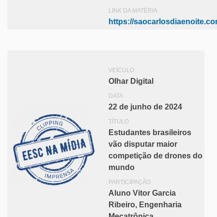
LINK DA MATÉRIA
https://saocarlosdiaenoite.co
VEÍCULO
Olhar Digital
DATA
22 de junho de 2024
TÍTULO
Estudantes brasileiros
vão disputar maior
competição de drones do
mundo
PARTICIPAÇÃO
Aluno Vitor Garcia
Ribeiro, Engenharia
Mecatrônica