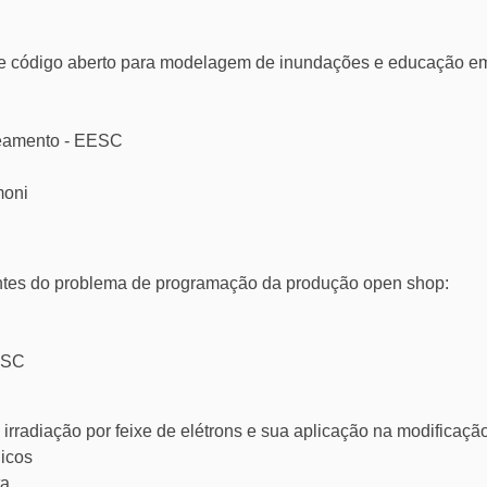
 de código aberto para modelagem de inundações e educação e
neamento - EESC
moni
antes do problema de programação da produção open shop:
ESC
irradiação por feixe de elétrons e sua aplicação na modificaçã
licos
ta