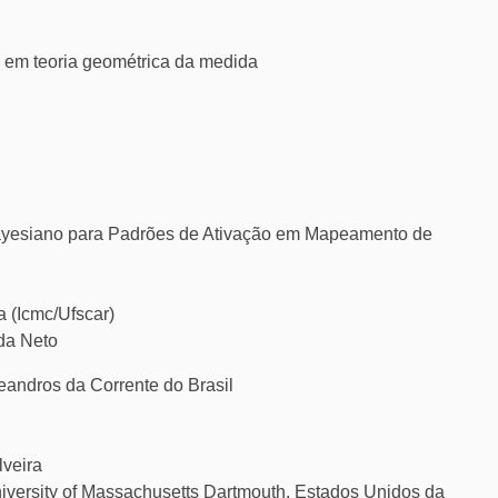
e em teoria geométrica da medida
Bayesiano para Padrões de Ativação em Mapeamento de
a (Icmc/Ufscar)
ada Neto
meandros da Corrente do Brasil
lveira
 University of Massachusetts Dartmouth, Estados Unidos da