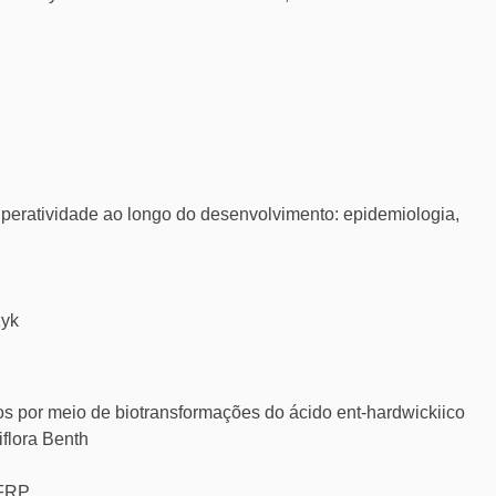
/hiperatividade ao longo do desenvolvimento: epidemiologia,
zyk
os por meio de biotransformações do ácido ent-hardwickiico
iflora Benth
CFRP