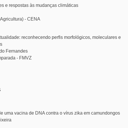
ões e respostas às mudanças climáticas
Agricultura) - CENA
atualidade: reconhecendo perfis morfológicos, moleculares e
is
edo Fernandes
omparada - FMVZ
S
a de uma vacina de DNA contra o vírus zika em camundongos
ixeira