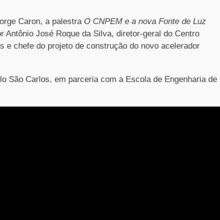
Jorge Caron, a palestra
O CNPEM e a nova Fonte de Luz
 Antônio José Roque da Silva, diretor-geral do Centro
s e chefe do projeto de construção do novo acelerador
olo São Carlos, em parceria com a Escola de Engenharia de