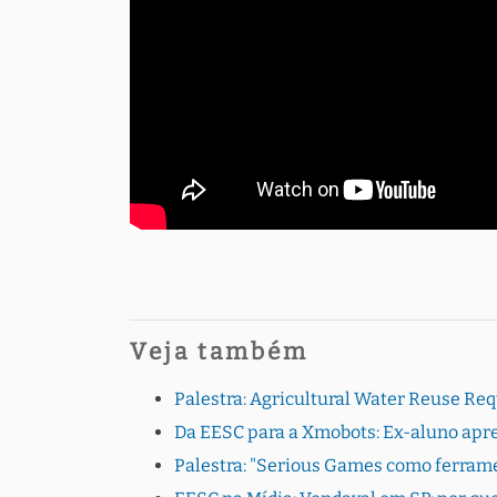
Veja também
Palestra: Agricultural Water Reuse Re
Da EESC para a Xmobots: Ex-aluno apres
Palestra: "Serious Games como ferrame