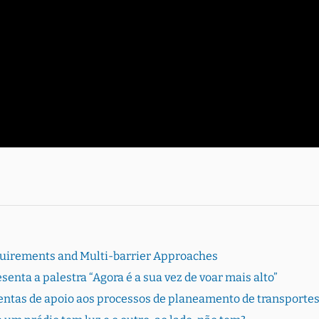
quirements and Multi-barrier Approaches
enta a palestra “Agora é a sua vez de voar mais alto”
ntas de apoio aos processos de planeamento de transportes