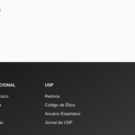
a
UCIONAL
USP
osco
Reitoria
a
Código de Ética
Anuário Estatístico
ão
Jornal da USP