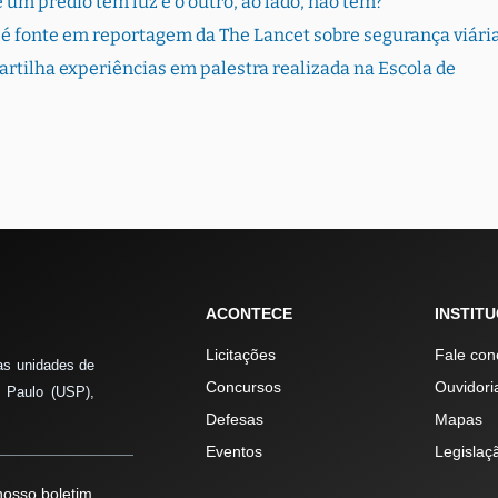
 um prédio tem luz e o outro, ao lado, não tem?
é fonte em reportagem da The Lancet sobre segurança viári
rtilha experiências em palestra realizada na Escola de
ACONTECE
INSTIT
Licitações
Fale con
as unidades de
Concursos
Ouvidori
 Paulo (USP),
Defesas
Mapas
Eventos
Legislaç
osso boletim