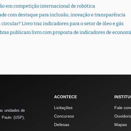
ão em competição internacional de robótica
dade com destaque para inclusão, inovação e transparência
rcular? Livro traz indicadores para o setor de óleo e gás
bras publicam livro com proposta de indicadores de econom
ACONTECE
INSTIT
Licitações
Fale con
as unidades de
Concursos
Ouvidori
 Paulo (USP),
Defesas
Mapas