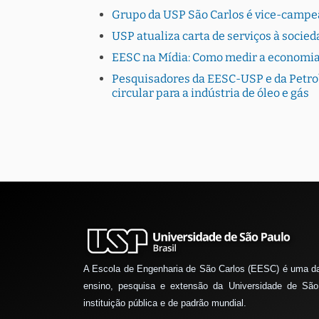
Grupo da USP São Carlos é vice-campe
USP atualiza carta de serviços à socie
EESC na Mídia: Como medir a economia ci
Pesquisadores da EESC-USP e da Petro
circular para a indústria de óleo e gás
A Escola de Engenharia de São Carlos (EESC) é uma d
ensino, pesquisa e extensão da Universidade de São
instituição pública e de padrão mundial.