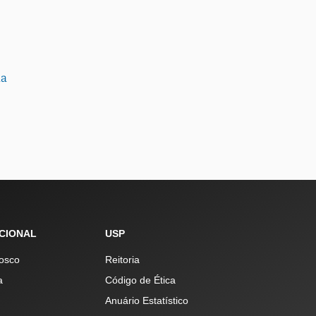
ia
UCIONAL
USP
osco
Reitoria
a
Código de Ética
Anuário Estatístico