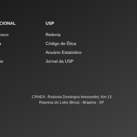
UCIONAL
USP
osco
Reitoria
a
Código de Ética
Anuário Estatístico
ão
Jornal da USP
CRHEA - Rodovia Domingos Innocentini, Km 13
Represa do Lobo (Broa) - Itirapina - SP