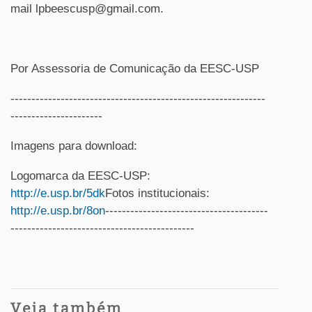
mail lpbeescusp@gmail.com.
Por Assessoria de Comunicação da EESC-USP
-------------------------------------------------------------
----------------------
Imagens para download:
Logomarca da EESC-USP:
http://e.usp.br/5dk
Fotos institucionais:
http://e.usp.br/8on
---------------------------------------
--------------------------------------------
Veja também