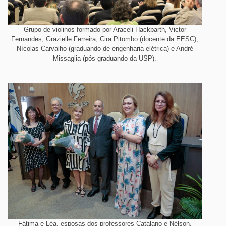
Grupo de violinos formado por Araceli Hackbarth, Victor
Fernandes, Grazielle Ferreira, Cira Pitombo (docente da EESC),
Nícolas Carvalho (graduando de engenharia elétrica) e André
Missaglia (pós-graduando da USP).
Fátima e Léa, esposas dos professores Catalano e Nélson,