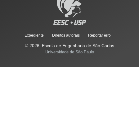
Expediente
|
Direitos autorais
|
Reportar erro
© 2026, Escola de Engenharia de São Carlos
Universidade de São Paulo