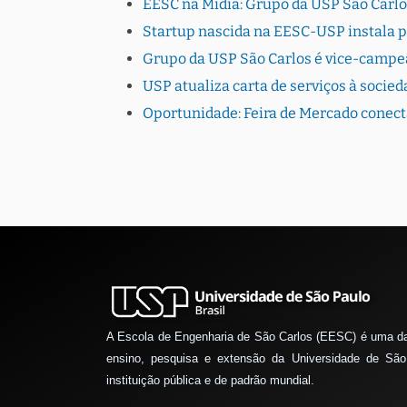
EESC na Mídia: Grupo da USP São Carlo
Startup nascida na EESC-USP instala 
Grupo da USP São Carlos é vice-campe
USP atualiza carta de serviços à socie
Oportunidade: Feira de Mercado conec
A Escola de Engenharia de São Carlos (EESC) é uma d
ensino, pesquisa e extensão da Universidade de São
instituição pública e de padrão mundial.