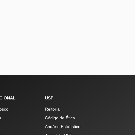
UCIONAL
USP
osco
Reitoria
a
Código de Ética
Anuário Estatístico