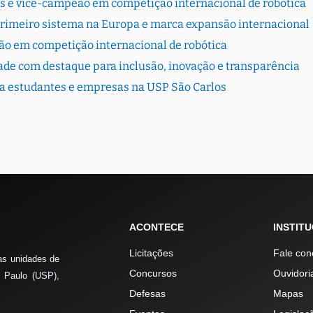
s é vice-campeão em competição internacional de robótica
primeiro sistema na Europa e marca expansão internacional
ão em competição internacional de robótica
dade com destaque para inclusão, inovação e transparência
ta estudantes e empresas na USP São Carlos
ACONTECE
INSTIT
Licitações
Fale con
as unidades de
Concursos
Ouvidori
 Paulo (USP),
Defesas
Mapas