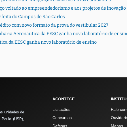
ço voltado ao empreendedorismo e aos projetos de inovação
efeita do Campus de São Carlos
édito com novo formato da prova do vestibular 2027
haria Aeronáutica da EESC ganha novo laboratório de ensin
ca da EESC ganha novo laboratório de ensino
ACONTECE
INSTIT
Licitações
Fale con
as unidades de
Concursos
Ouvidori
 Paulo (USP),
Defesas
Mapas