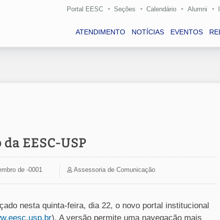
Portal EESC
Seções
Calendário
Alumni
ATENDIMENTO
NOTÍCIAS
EVENTOS
RE
b da EESC-USP
embro de -0001
Assessoria de Comunicação
do nesta quinta-feira, dia 22, o novo portal institucional
w.eesc.usp.br
). A versão permite uma navegação mais