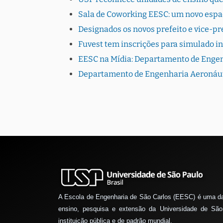
Sala de Coworking EESC: um novo espa
Designados os novos prefeito e vice-pr
Fuvest tem inscrições para simulado in
EESC na Mídia: Departamento de Engen
Departamento de Engenharia Aeronáuti
A Escola de Engenharia de São Carlos (EESC) é uma d
ensino, pesquisa e extensão da Universidade de São
instituição pública e de padrão mundial.