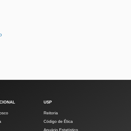
o
UCIONAL
USP
osco
Reitoria
a
Código de Ética
Anuário Estatístico